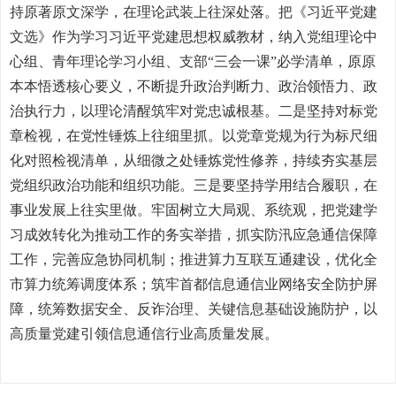
持原著原文深学，在理论武装上往深处落。把《习近平党建
文选》作为学习习近平党建思想权威教材，纳入党组理论中
心组、青年理论学习小组、支部“三会一课”必学清单，原原
本本悟透核心要义，不断提升政治判断力、政治领悟力、政
治执行力，以理论清醒筑牢对党忠诚根基。二是坚持对标党
章检视，在党性锤炼上往细里抓。以党章党规为行为标尺细
化对照检视清单，从细微之处锤炼党性修养，持续夯实基层
党组织政治功能和组织功能。三是要坚持学用结合履职，在
事业发展上往实里做。牢固树立大局观、系统观，把党建学
习成效转化为推动工作的务实举措，抓实防汛应急通信保障
工作，完善应急协同机制；推进算力互联互通建设，优化全
市算力统筹调度体系；筑牢首都信息通信业网络安全防护屏
障，统筹数据安全、反诈治理、关键信息基础设施防护，以
高质量党建引领信息通信行业高质量发展。