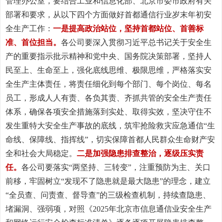
管理办公室，要结合工业和信息化部、北京市委市政府有关
部署和要求，从以下四个方面做好首都通信行业岁末年初安
全生产工作：
一是提高政治站位，坚持首都站位、首善标
准、首位担当。
各公司要深入贯彻习近平总书记关于安全生
产的重要指示批示精神和党中央、国务院决策部署，坚持人
民至上、生命至上，强化底线思维、极限思维，严格落实安
全生产主体责任，将责任细化到每个部门、每个岗位、每名
员工，形成人人有责、各负其责、齐抓共管的安全生产责任
体系，确保各项安全措施落到实处、取得实效，坚决守住不
发生重特大安全生产事故的底线，筑牢抢险救灾应急通信“生
命线、保障线、指挥线”，切实保障首都人民群众生命财产安
全和社会大局稳定。
二是加强隐患排查整治，逐级压实责
任。
各公司要落实“两坚持、三转变”，注重预防为主、关口
前移，牢固树立“发现不了隐患就是最大隐患”的理念，建立
“全员查、问责查、督导查”的三级检查机制，持续查隐患、
堵漏洞、强弱项，对照《2025年北京市信息通信业安全生产