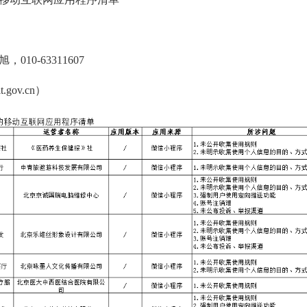
10-63311607
t.gov.cn）