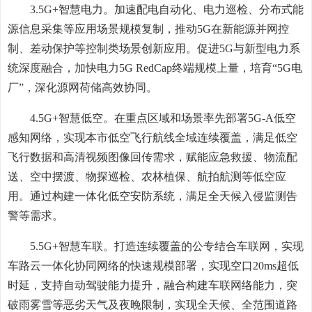
3.5G+智慧电力。加速配电自动化、电力巡检、分布式能
源信息采集等应用场景规模复制，推动5G在新能源并网控
制、差动保护等控制类场景创新应用。促进5G与新型电力系
统深度融合，加快电力5G RedCap终端规模上量，培育“5G电
厂”，深化源网荷储高效协同。
4.5G+智慧低空。在重点区域和场景率先部署5G-A低空
感知网络，实现本市低空飞行航线全域连续覆盖，满足低空
飞行数据和高清视频图像回传需求，赋能应急救援、物流配
送、空中摆渡、物探巡检、农林植保、航拍航测等低空应
用。通过构建一体化低空安防系统，满足全天候入侵监测告
警等需求。
5.5G+智慧车联。打造连续覆盖的公专结合车联网，实现
车路云一体化协同网络的快速规模部署，实现空口20ms超低
时延，支持自动驾驶能力提升，融合构建车联网络能力，突
破雨雾雪等恶劣天气及夜晚限制，实现全天候、全范围道路